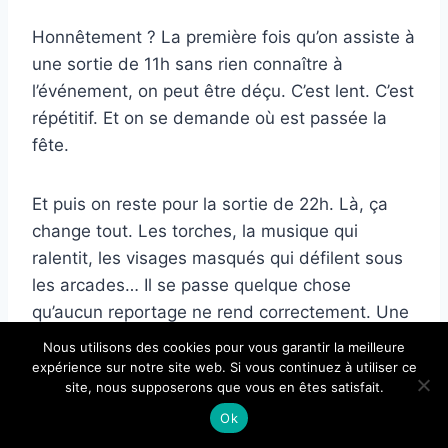
Honnêtement ? La première fois qu’on assiste à
une sortie de 11h sans rien connaître à
l’événement, on peut être déçu. C’est lent. C’est
répétitif. Et on se demande où est passée la
fête.
Et puis on reste pour la sortie de 22h. Là, ça
change tout. Les torches, la musique qui
ralentit, les visages masqués qui défilent sous
les arcades… Il se passe quelque chose
qu’aucun reportage ne rend correctement. Une
amie originaire de Toulouse m’avait prévenue :
Nous utilisons des cookies pour vous garantir la meilleure
« Tu verras, ça te prend au bout de la troisième
expérience sur notre site web. Si vous continuez à utiliser ce
site, nous supposerons que vous en êtes satisfait.
sortie. » Elle avait raison.
Ok