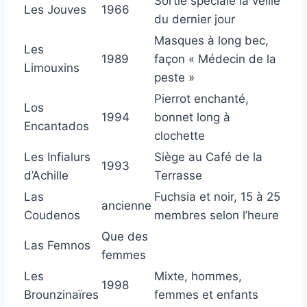
Sortie spéciale la veille
Les Jouves
1966
du dernier jour
Masques à long bec,
Les
1989
façon « Médecin de la
Limouxins
peste »
Pierrot enchanté,
Los
1994
bonnet long à
Encantados
clochette
Les Infialurs
Siège au Café de la
1993
d’Achille
Terrasse
Las
Fuchsia et noir, 15 à 25
ancienne
Coudenos
membres selon l’heure
Que des
Las Femnos
femmes
Les
Mixte, hommes,
1998
Brounzinaïres
femmes et enfants