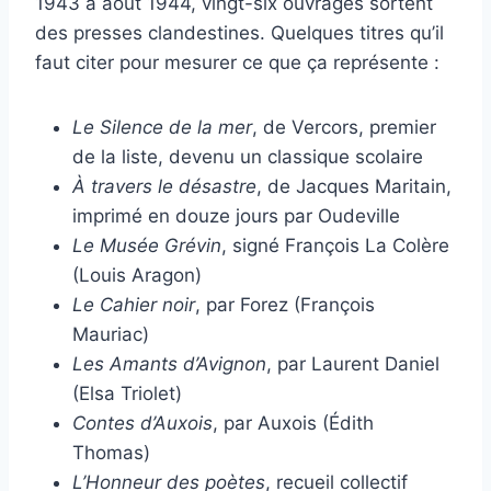
1943 à août 1944, vingt-six ouvrages sortent
des presses clandestines. Quelques titres qu’il
faut citer pour mesurer ce que ça représente :
Le Silence de la mer
, de Vercors, premier
de la liste, devenu un classique scolaire
À travers le désastre
, de Jacques Maritain,
imprimé en douze jours par Oudeville
Le Musée Grévin
, signé François La Colère
(Louis Aragon)
Le Cahier noir
, par Forez (François
Mauriac)
Les Amants d’Avignon
, par Laurent Daniel
(Elsa Triolet)
Contes d’Auxois
, par Auxois (Édith
Thomas)
L’Honneur des poètes
, recueil collectif