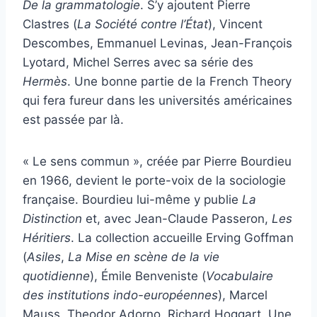
De la grammatologie
. S’y ajoutent Pierre
Clastres (
La Société contre l’État
), Vincent
Descombes, Emmanuel Levinas, Jean-François
Lyotard, Michel Serres avec sa série des
Hermès
. Une bonne partie de la French Theory
qui fera fureur dans les universités américaines
est passée par là.
« Le sens commun », créée par Pierre Bourdieu
en 1966, devient le porte-voix de la sociologie
française. Bourdieu lui-même y publie
La
Distinction
et, avec Jean-Claude Passeron,
Les
Héritiers
. La collection accueille Erving Goffman
(
Asiles
,
La Mise en scène de la vie
quotidienne
), Émile Benveniste (
Vocabulaire
des institutions indo-européennes
), Marcel
Mauss, Theodor Adorno, Richard Hoggart. Une