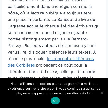
L’histoire des Éditions de Minuit résonne
particulièrement dans une région comme la
nôtre, où la lecture publique a toujours tenu
une place importante. Le Banquet du livre de
Lagrasse accueille chaque été des écrivains qui
se reconnaissent dans la ligne exigeante
portée historiquement par la rue Bernard-
Palissy. Plusieurs auteurs de la maison y sont
venus lire, dialoguer, défendre leurs textes. À
l’échelle plus locale,
les rencontres littéraires
des Corbières
prolongent ce goût pour la
littérature dite « difficile », celle qui demande
qu’on s’attarde, qu’on relise, qu’on referme le
Nous utilisons des cookies pour vous garantir la meilleure
livre pour réfléchir. C’est dans cette filiation que
expérience sur notre site web. Si vous continuez à utiliser ce
le Banquet du livre de Lagrasse
trouve son
site, nous supposerons que vous en êtes satisfait.
ancrage : faire dialoguer création
Ok
contemporaine et patrimoine éditorial, dans un