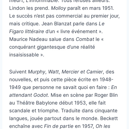
meurt
,
L’Innommable
. Tous refusés ailleurs.
Lindon les prend.
Molloy
paraît en mars 1951.
Le succès n’est pas commercial au premier jour,
mais critique. Jean Blanzat parle dans
Le
Figaro littéraire
d’un « livre événement ».
Maurice Nadeau salue dans
Combat
le «
conquérant gigantesque d’une réalité
insaisissable ».
Suivent
Murphy
,
Watt
,
Mercier et Camier
, des
nouvelles, et puis cette pièce écrite en 1948-
1949 que personne ne savait quoi en faire :
En
attendant Godot
. Mise en scène par Roger Blin
au Théâtre Babylone début 1953, elle fait
scandale et triomphe. Traduite dans cinquante
langues, jouée partout dans le monde. Beckett
enchaîne avec
Fin de partie
en 1957,
Oh les